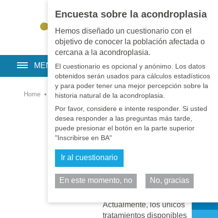
Encuesta sobre la acondroplasia
EN
•
PT
•
ES
•
RU
Hemos diseñado un cuestionario con el
objetivo de conocer la población afectada o
cercana a la acondroplasia.
MENU
El cuestionario es opcional y anónimo. Los datos
obtenidos serán usados para cálculos estadísticos
y para poder tener una mejor percepción sobre la
Home
•
Salud
•
Tratamientos
historia natural de la acondroplasia.
Por favor, considere e intente responder. Si usted
Cirugía de
desea responder a las preguntas más tarde,
Alargamiento de
puede presionar el botón en la parte superior
Extremidades y de
"Inscribirse en BA"
Corrección de
Ir al cuestionario
Deformidades
2018-06-27
Current
En este momento, no
No, gracias
Comparta
approaches
Actualmente, los únicos
tratamientos disponibles