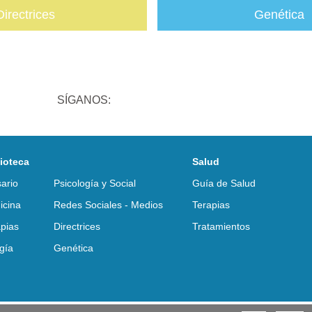
Directrices
Genética
SÍGANOS:
lioteca
Salud
ario
Psicología y Social
Guía de Salud
icina
Redes Sociales - Medios
Terapias
pias
Directrices
Tratamientos
gía
Genética