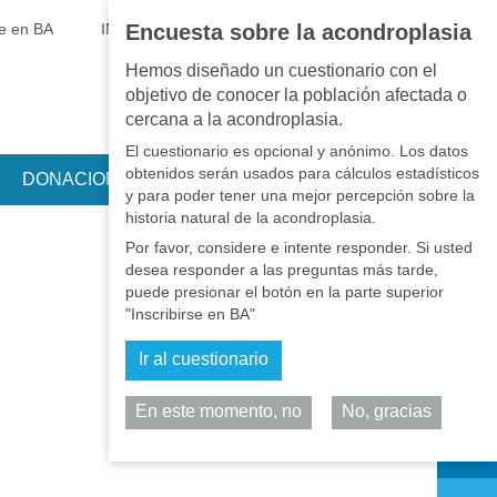
EN
•
PT
•
ES
•
RU
se en BA
INICIAR SESIÓN
Encuesta sobre la acondroplasia
Hemos diseñado un cuestionario con el
objetivo de conocer la población afectada o
cercana a la acondroplasia.
El cuestionario es opcional y anónimo. Los datos
obtenidos serán usados para cálculos estadísticos
DONACIONES
y para poder tener una mejor percepción sobre la
historia natural de la acondroplasia.
Por favor, considere e intente responder. Si usted
desea responder a las preguntas más tarde,
puede presionar el botón en la parte superior
"Inscribirse en BA"
Ir al cuestionario
En este momento, no
No, gracias
Comparta