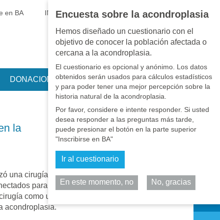
EN
•
PT
•
ES
•
RU
se en BA
INICIAR SESIÓN
Encuesta sobre la acondroplasia
Hemos diseñado un cuestionario con el
objetivo de conocer la población afectada o
cercana a la acondroplasia.
El cuestionario es opcional y anónimo. Los datos
obtenidos serán usados para cálculos estadísticos
DONACIONES
y para poder tener una mejor percepción sobre la
historia natural de la acondroplasia.
Por favor, considere e intente responder. Si usted
desea responder a las preguntas más tarde,
en la
puede presionar el botón en la parte superior
"Inscribirse en BA"
Ir al cuestionario
zó una cirugía de
En este momento, no
No, gracias
conectados para que
Comparta
cirugía como un
la acondroplasia.