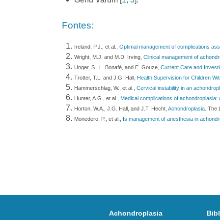
Fontes:
Ireland, P.J., et al.,
Optimal management of complications ass
Wright, M.J. and M.D. Irving,
Clinical management of achondr
Unger, S., L. Bonafé, and E. Gouze,
Current Care and Investi
Trotter, T.L. and J.G. Hall,
Health Supervision for Children Wi
Hammerschlag, W., et al.,
Cervical instability in an achondropl
Hunter, A.G., et al.,
Medical complications of achondroplasia: a
Horton, W.A., J.G. Hall, and J.T. Hecht,
Achondroplasia
. The 
Monedero, P., et al.,
Is management of anesthesia in achondro
Achondroplasia
Bib