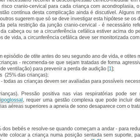
risco cranio-cervical para cada criança com acondroplasia, o 
estão contínua desta complicação ainda é discutível. Alguns 
, outros sugerem que só se deve investigar esta hipótese se os 
ada pela restrição da junção cranio-cervical - é necessário re
da cabeça ou se a circunferência cefálica estiver acima do pe
 de vida, a circunferência cefálica deve ser monitorizada com 
 episódio de otite antes do seu segundo ano de vida, e otites
ianças - recomenda-se que sejam tratadas de forma agressi
de ventilação) para prevenir a perda de audição [
1
];
s (25% das crianças);
r) - todas as crianças devem ser avaliadas para possíveis neces
anças). Pressão positiva nas vias respiratórias pode ser 
ipoglossal
, requer uma gestão complexa que pode incluir
vias aéreas superiores a apneia de sono desaparece com o trata
% dos bebés e resolve-se quando começam a andar - para reduzir 
evite colocar a criança numa posição sentada sem suporte, p