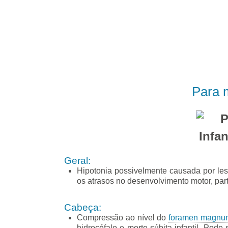
Para m
Geral:
Hipotonia possivelmente causada por les
os atrasos no desenvolvimento motor, part
Cabeça:
Compressão ao nível do
foramen magnu
hidrocéfalo e morte súbita infantil. Po