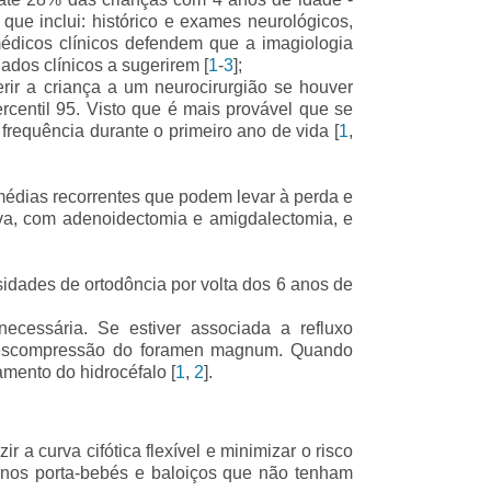
que inclui: histórico e exames neurológicos,
médicos clínicos defendem que a imagiologia
dados clínicos a sugerirem [
1
-
3
];
ferir a criança a um neurocirurgião se houver
rcentil 95. Visto que é mais provável que se
frequência durante o primeiro ano de vida [
1
,
 médias recorrentes que podem levar à perda e
va, com adenoidectomia e amigdalectomia, e
sidades de ortodôncia por volta dos 6 anos de
necessária. Se estiver associada a refluxo
 descompressão do foramen magnum. Quando
mento do hidrocéfalo [
1
,
2
].
a curva cifótica flexível e minimizar o risco
anos porta-bebés e baloiços que não tenham