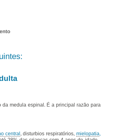
uintes:
 da medula espinal. É a principal razão para
o central
, disturbios respiratórios,
mielopatia
,
m até 28% das crianças com 4 anos de idade -