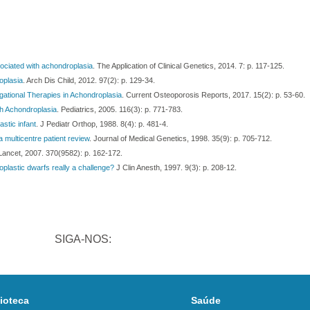
ociated with achondroplasia
. The Application of Clinical Genetics, 2014. 7: p. 117-125.
oplasia
. Arch Dis Child, 2012. 97(2): p. 129-34.
gational Therapies in Achondroplasia
. Current Osteoporosis Reports, 2017. 15(2): p. 53-60.
th Achondroplasia
. Pediatrics, 2005. 116(3): p. 771-783.
astic infant
. J Pediatr Orthop, 1988. 8(4): p. 481-4.
 multicentre patient review
. Journal of Medical Genetics, 1998. 35(9): p. 705-712.
Lancet, 2007. 370(9582): p. 162-172.
plastic dwarfs really a challenge?
J Clin Anesth, 1997. 9(3): p. 208-12.
SIGA-NOS:
lioteca
Saúde