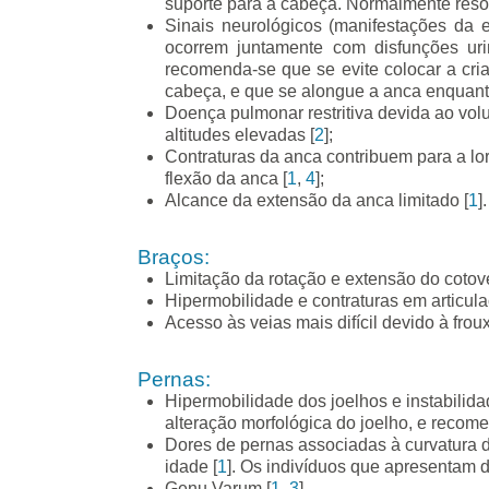
suporte para a cabeça. Normalmente reso
Sinais neurológicos (manifestações da
ocorrem juntamente com disfunções urin
recomenda-se que se evite colocar a cr
cabeça, e que se alongue a anca enquanto
Doença pulmonar restritiva devida ao vo
altitudes elevadas [
2
];
Contraturas da anca contribuem para a lor
flexão da anca [
1
,
4
];
Alcance da extensão da anca limitado [
1
].
Braços:
Limitação da rotação e extensão do cotove
Hipermobilidade e contraturas em articula
Acesso às veias mais difícil devido à fro
Pernas:
Hipermobilidade dos joelhos e instabilida
alteração morfológica do joelho, e recome
Dores de pernas associadas à curvatura d
idade [
1
]. Os indivíduos que apresentam d
Genu Varum [
1
,
3
].