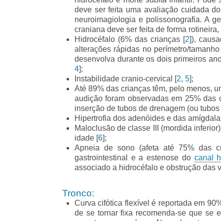
deve ser feita uma avaliação cuidada do 
neuroimagiologia e polissonografia. A g
craniana deve ser feita de forma rotineira
Hidrocéfalo (6% das crianças [
2
]), caus
alterações rápidas no perímetro/tamanho 
desenvolva durante os dois primeiros anos
4
];
Instabilidade cranio-cervical [
2
,
5
];
Até 89% das crianças têm, pelo menos, um
audição foram observadas em 25% das cr
inserção de tubos de drenagem (ou tubos 
Hipertrofia dos adenóides e das amígdala
Maloclusão de classe III (mordida inferio
idade [
6
];
Apneia de sono (afeta até 75% das cri
gastrointestinal e a estenose do
canal h
associado a hidrocéfalo e obstrução das 
Tronco:
Curva cifótica flexível é reportada em 90
de se tornar fixa recomenda-se que se 