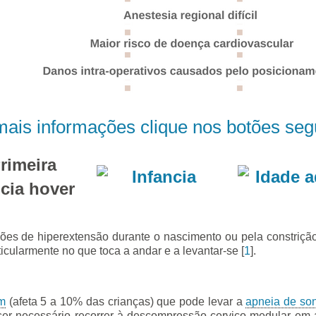
ais informações clique nos botões seg
ões de hiperextensão durante o nascimento ou pela constrição
icularmente no que toca a andar e a levantar-se [
1
].
m
(afeta 5 a 10% das crianças) que pode levar a
apneia de son
de ser necessário recorrer à descompressão cervico-medular e