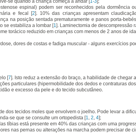
lve-se quando a criança começa a andar [
1-3
];
 estenose espinal) podem ser reconhecidos pela dormência 
ária e fecal [
2
]. 10% das crianças apresentam claudicação
iança na posição sentada prematuramente e panos porta-bebés
 se estabiliza a lombar [
1
]. Laminectomia de descompressão r
lume torácico reduzido em crianças com menos de 2 anos de ida
dose, dores de costas e fadiga muscular - alguns exercícios po
lo [
7
]. Isto reduz a extensão do braço, a habilidade de chegar a
ções particulares (hipermobilidade dos dedos e contraturas dos
uxidão e excesso da pele e do tecido subcutâneo.
de dos tecidos moles que envolvem o joelho. Pode levar a dific
nda-se que se consulte um ortopedista [
1
,
2
,
4
];
as tíbias está presente em 40% das crianças com uma progress
ores nas pernas ou alterações na marcha podem precisar de ciru