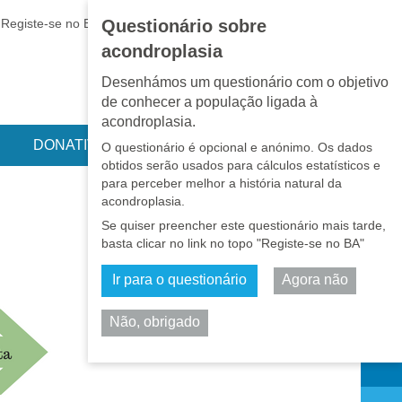
EN
•
PT
•
ES
•
RU
Registe-se no BA
LOGIN
Questionário sobre
acondroplasia
Desenhámos um questionário com o objetivo
de conhecer a população ligada à
acondroplasia.
DONATIVOS
O questionário é opcional e anónimo. Os dados
obtidos serão usados para cálculos estatísticos e
para perceber melhor a história natural da
acondroplasia.
Se quiser preencher este questionário mais tarde,
basta clicar no link no topo "Registe-se no BA"
Ir para o questionário
Agora não
Não, obrigado
Partilhar