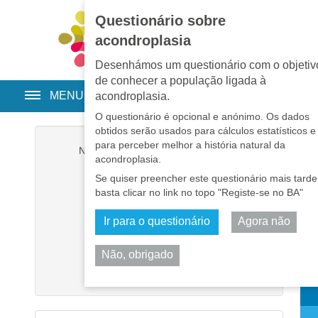
Questionário sobre
EN
•
PT
•
ES
•
RU
acondroplasia
Desenhámos um questionário com o objetiv
de conhecer a população ligada à
MENU
acondroplasia.
O questionário é opcional e anónimo. Os dados
obtidos serão usados para cálculos estatísticos e
para perceber melhor a história natural da
Nome de utilizador
*
acondroplasia.
Se quiser preencher este questionário mais tarde
Senha
*
basta clicar no link no topo "Registe-se no BA"
Ir para o questionário
Agora não
Memorizar-me
Não, obrigado
Iniciar sessão
Part