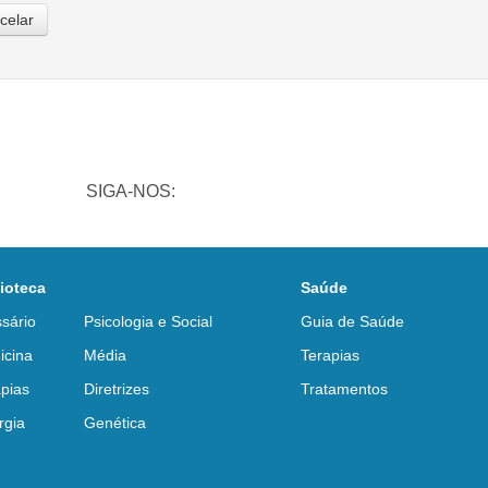
celar
SIGA-NOS:
lioteca
Saúde
sário
Psicologia e Social
Guia de Saúde
icina
Média
Terapias
pias
Diretrizes
Tratamentos
rgia
Genética