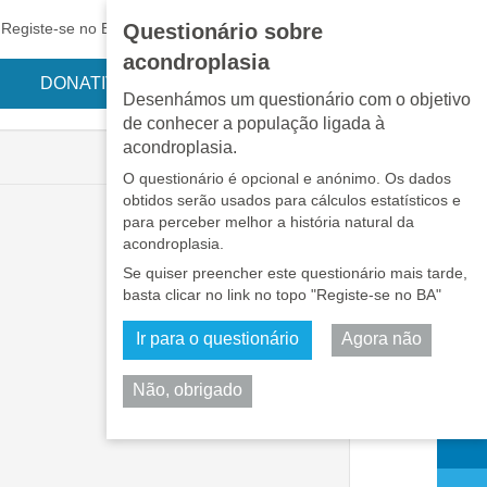
EN
•
PT
•
ES
•
RU
Registe-se no BA
LOGIN
Questionário sobre
acondroplasia
DONATIVOS
Desenhámos um questionário com o objetivo
de conhecer a população ligada à
acondroplasia.
O questionário é opcional e anónimo. Os dados
obtidos serão usados para cálculos estatísticos e
para perceber melhor a história natural da
acondroplasia.
Se quiser preencher este questionário mais tarde,
basta clicar no link no topo "Registe-se no BA"
Ir para o questionário
Agora não
Não, obrigado
Partilhar