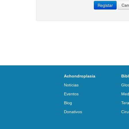
Registar
Can
Achondroplasia
Bib
Notícias
Glos
Eventos
Med
Blog
Tera
Donativos
Ciru