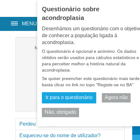
Questionário sobre
EN
•
PT
•
ES
•
RU
acondroplasia
MENU
Desenhámos um questionário com o objetiv
de conhecer a população ligada à
acondroplasia.
Nome de utilizador
*
O questionário é opcional e anónimo. Os dados
obtidos serão usados para cálculos estatísticos e
Senha
*
para perceber melhor a história natural da
acondroplasia.
Se quiser preencher este questionário mais tarde
Memorizar-me
basta clicar no link no topo "Registe-se no BA"
Iniciar sessão
Ir para o questionário
Agora não
Não, obrigado
Part
Perdeu a sua password?
Esqueceu-se do nome de utilizador?