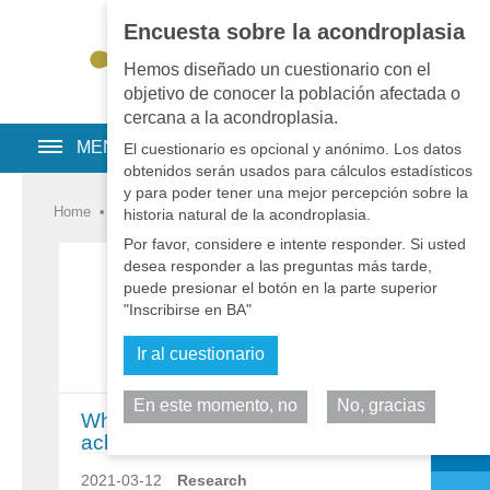
Encuesta sobre la acondroplasia
EN
•
PT
•
ES
•
RU
Hemos diseñado un cuestionario con el
objetivo de conocer la población afectada o
cercana a la acondroplasia.
MENU
El cuestionario es opcional y anónimo. Los datos
obtenidos serán usados para cálculos estadísticos
y para poder tener una mejor percepción sobre la
Home
•
Noticias
•
Noticias
•
Investigación
historia natural de la acondroplasia.
Por favor, considere e intente responder. Si usted
desea responder a las preguntas más tarde,
puede presionar el botón en la parte superior
"Inscribirse en BA"
Ir al cuestionario
En este momento, no
No, gracias
Comparta
What is still to be known about
achondroplasia
2021-03-12
Research