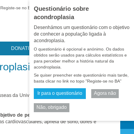
EN
•
PT
•
ES
•
RU
Registe-se no BA
LOGIN
Questionário sobre
acondroplasia
Desenhámos um questionário com o objetivo
de conhecer a população ligada à
acondroplasia.
DONATIVOS
O questionário é opcional e anónimo. Os dados
obtidos serão usados para cálculos estatísticos e
para perceber melhor a história natural da
roplasia
acondroplasia.
Se quiser preencher este questionário mais tarde,
basta clicar no link no topo "Registe-se no BA"
Ir para o questionário
Agora não
 ósseas da Universidade Johns Hopkins, com o
Não, obrigado
Partilhar
jetivo de perceber a história natural e os
ças cardiovasculares, apneia de sono, dores e