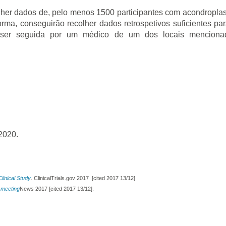
lher dados de, pelo menos 1500 participantes com acondroplas
forma, conseguirão recolher dados retrospetivos suficientes 
ser seguida por um médico de um dos locais mencionado
 2020.
linical Study
. ClinicalTrials.gov 2017 [cited 2017 13/12]
 meeting
News 2017 [cited 2017 13/12].