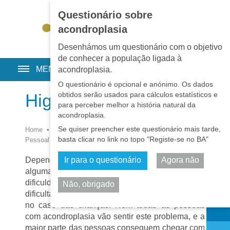
Questionário sobre
EN
•
PT
•
ES
•
RU
acondroplasia
Desenhámos um questionário com o objetivo
de conhecer a população ligada à
MENU
acondroplasia.
O questionário é opcional e anónimo. Os dados
obtidos serão usados para cálculos estatísticos e
Higiene Pessoal
para perceber melhor a história natural da
acondroplasia.
Se quiser preencher este questionário mais tarde,
Home
•
Pages
•
Resources
•
Daily life
•
Higiene
basta clicar no link no topo "Registe-se no BA"
Pessoal
Ir para o questionário
Agora não
Dependendo do comprimento dos membros,
algumas pessoas com baixa estatura têm
dificuldades em chegar à zona do períneo,
Não, obrigado
dificultando a higiene desta área, especialmente
Partilhar
no caso das crianças. Nem todas as pessoas
com acondroplasia vão sentir este problema, e a
maior parte das pessoas conseguem chegar com