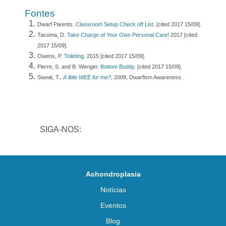
Fontes
Dwarf Parents.
Classroom Setup Check off List.
[cited 2017 15/09]
.
Tacoma, D.
Take Charge of Your Own Personal Care!
2017 [cited
2017 15/09].
Owens, P.
Toileting
. 2015 [cited 2017 15/09].
Pierre, S. and B. Wenger.
Bottom Buddy
. [cited 2017 15/09].
Sweat, T.,
A little WEE for me?
, 2008, Dwarfism Awareness.
SIGA-NOS:
Achondroplasia
Notícias
Eventos
Blog