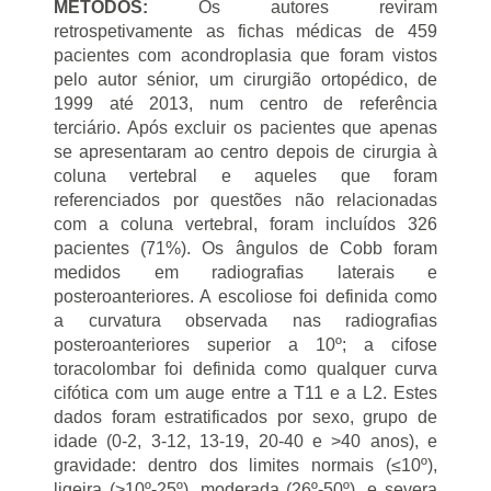
MÉTODOS:
Os autores reviram
retrospetivamente as fichas médicas de 459
pacientes com acondroplasia que foram vistos
pelo autor sénior, um cirurgião ortopédico, de
1999 até 2013, num centro de referência
terciário. Após excluir os pacientes que apenas
se apresentaram ao centro depois de cirurgia à
coluna vertebral e aqueles que foram
referenciados por questões não relacionadas
com a coluna vertebral, foram incluídos 326
pacientes (71%). Os ângulos de Cobb foram
medidos em radiografias laterais e
posteroanteriores. A escoliose foi definida como
a curvatura observada nas radiografias
posteroanteriores superior a 10º; a cifose
toracolombar foi definida como qualquer curva
cifótica com um auge entre a T11 e a L2. Estes
dados foram estratificados por sexo, grupo de
idade (0-2, 3-12, 13-19, 20-40 e >40 anos), e
gravidade: dentro dos limites normais (≤10º),
ligeira (>10º-25º), moderada (26º-50º), e severa