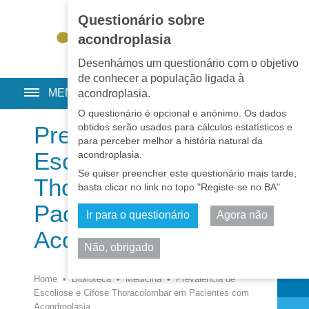
Questionário sobre
EN
•
PT
•
ES
•
RU
acondroplasia
Desenhámos um questionário com o objetivo
de conhecer a população ligada à
MENU
acondroplasia.
O questionário é opcional e anónimo. Os dados
obtidos serão usados para cálculos estatísticos e
Prevalência de
para perceber melhor a história natural da
Escoliose e Cifose
acondroplasia.
Se quiser preencher este questionário mais tarde,
Thoracolombar em
basta clicar no link no topo "Registe-se no BA"
Pacientes com
Ir para o questionário
Agora não
Acondroplasia
Não, obrigado
Partilhar
Home
•
Biblioteca
•
Medicina
•
Prevalência de
Escoliose e Cifose Thoracolombar em Pacientes com
Acondroplasia