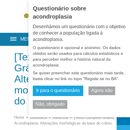
Questionário sobre
EN
•
PT
•
ES
•
RU
acondroplasia
Desenhámos um questionário com o objetivo
de conhecer a população ligada à
MENU
acondroplasia.
O questionário é opcional e anónimo. Os dados
obtidos serão usados para cálculos estatísticos e
[Texto Completo
para perceber melhor a história natural da
Grátis] Acondroplasia:
acondroplasia.
Se quiser preencher este questionário mais tarde,
Alterações
basta clicar no link no topo "Registe-se no BA"
morfológicas da base
Ir para o questionário
Agora não
do crânio
Não, obrigado
Partilhar
Home
•
Biblioteca
•
Medicina
•
[Texto Completo Grátis]
Acondroplasia: Alterações morfológicas da base do crânio