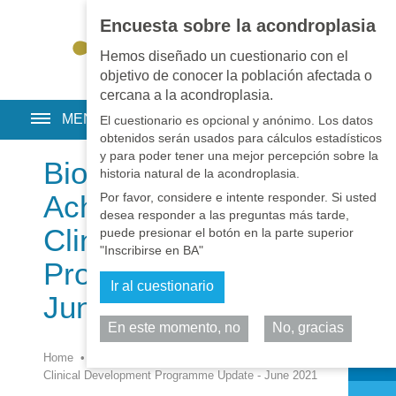
Encuesta sobre la acondroplasia
EN
•
PT
•
ES
•
RU
Hemos diseñado un cuestionario con el
objetivo de conocer la población afectada o
cercana a la acondroplasia.
MENU
El cuestionario es opcional y anónimo. Los datos
obtenidos serán usados para cálculos estadísticos
y para poder tener una mejor percepción sobre la
BioMarin -
historia natural de la acondroplasia.
Achondroplasia
Por favor, considere e intente responder. Si usted
desea responder a las preguntas más tarde,
Clinical Development
puede presionar el botón en la parte superior
"Inscribirse en BA"
Programme Update -
Ir al cuestionario
June 2021
En este momento, no
No, gracias
Comparta
Home
•
Noticias
•
Noticias
•
BioMarin - Achondroplasia
Clinical Development Programme Update - June 2021