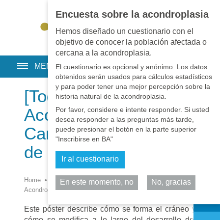
Encuesta sobre la acondroplasia
EN
•
PT
•
ES
•
RU
Hemos diseñado un cuestionario con el
objetivo de conocer la población afectada o
cercana a la acondroplasia.
MENU
El cuestionario es opcional y anónimo. Los datos
obtenidos serán usados para cálculos estadísticos
y para poder tener una mejor percepción sobre la
[Todo el Texto Libre]
historia natural de la acondroplasia.
Acondroplasia:
Por favor, considere e intente responder. Si usted
desea responder a las preguntas más tarde,
Cambio morfológico
puede presionar el botón en la parte superior
"Inscribirse en BA"
de la base del cráneo
Ir al cuestionario
Home
•
Biblioteca
•
Medicina
•
[Todo el Texto Libre]
En este momento, no
No, gracias
Comparta
Acondroplasia: Cambio morfológico de la base del cráneo
Este póster describe cómo se forma el cráneo y
cómo se modifica a lo largo del desarrollo del