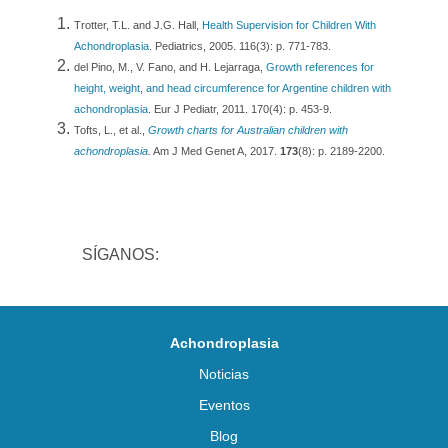
Trotter, T.L. and J.G. Hall,
Health Supervision for Children With
Achondroplasia
. Pediatrics, 2005. 116(3): p. 771-783.
del Pino, M., V. Fano, and H. Lejarraga,
Growth references for
height, weight, and head circumference for Argentine children with
achondroplasia
. Eur J Pediatr, 2011. 170(4): p. 453-9.
Tofts, L., et al.,
Growth charts for Australian children with
achondroplasia
.
Am J Med Genet A, 2017.
173
(8): p. 2189-2200.
SÍGANOS:
Achondroplasia
Noticias
Eventos
Blog