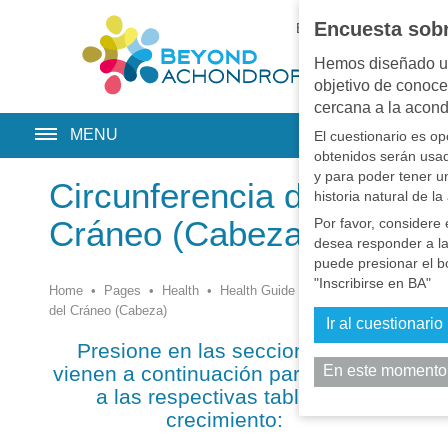
Encuesta sobr
EN
•
PT
•
ES
•
RU
Hemos diseñado un
objetivo de conoce
cercana a la acond
MENU
El cuestionario es o
obtenidos serán usad
y para poder tener u
Circunferencia del
historia natural de l
Cráneo (Cabeza)
Por favor, considere 
desea responder a l
puede presionar el bo
"Inscribirse en BA"
Home
•
Pages
•
Health
•
Health Guide
•
Circunferencia
del Cráneo (Cabeza)
Ir al cuestionario
Presione en las secciones que
En este momento
vienen a continuación para acceder
a las respectivas tablas de
crecimiento: