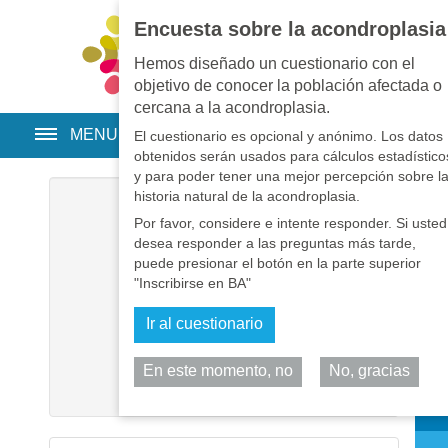
Encuesta sobre la acondroplasia
EN
•
PT
•
ES
•
RU
Hemos diseñado un cuestionario con el
objetivo de conocer la población afectada o
cercana a la acondroplasia.
MENU
El cuestionario es opcional y anónimo. Los datos
obtenidos serán usados para cálculos estadístico
y para poder tener una mejor percepción sobre l
historia natural de la acondroplasia.
Usuario
*
Por favor, considere e intente responder. Si usted
desea responder a las preguntas más tarde,
Contraseña
*
puede presionar el botón en la parte superior
"Inscribirse en BA"
Recuérdeme
Ir al cuestionario
Identificarse
En este momento, no
No, gracias
Comp