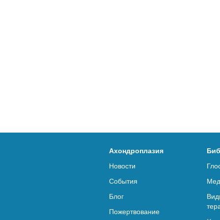
Ахондроплазия
Биб
Новости
Гло
События
Мед
Блог
Вид
тер
Пожертвование