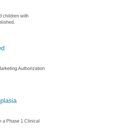
ed children with
lished.
ed
rketing Authorization
plasia
 a Phase 1 Clinical