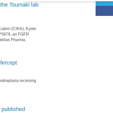
 the Tsumaki lab
cation (CiRA), Kyoto
ASP5878, an FGFR
Astellas Pharma.
ifercept
ondroplasia receiving
n published