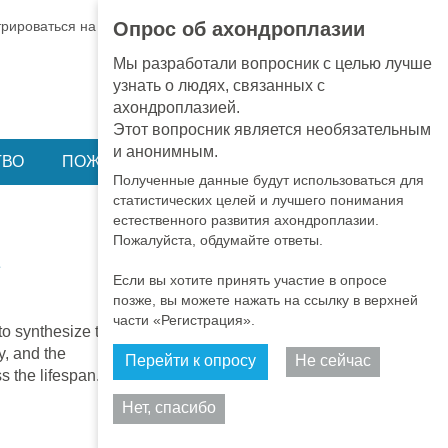
EN
•
PT
•
ES
•
RU
трироваться на BA
ВХОД
Опрос об ахондроплазии
Мы разработали вопросник с целью лучше
узнать о людях, связанных с
ахондроплазией.
Этот вопросник является необязательным
и анонимным.
ТВО
ПОЖЕРТВОВАНИЕ
Полученные данные будут использоваться для
статистических целей и лучшего понимания
естественного развития ахондроплазии.
Пожалуйста, обдумайте ответы.
Если вы хотите принять участие в опросе
позже, вы можете нажать на ссылку в верхней
части «Регистрация».
to synthesize the
y, and the
Перейти к опросу
Не сейчас
s the lifespan.
Поделиться
Нет, спасибо