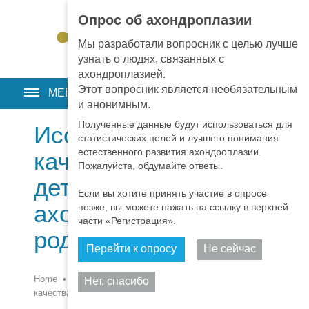
Опрос об ахондроплазии
EN
•
PT
•
ES
•
RU
Мы разработали вопросник с целью лучше
узнать о людях, связанных с
ахондроплазией.
Этот вопросник является необязательным
МЕНЮ
и анонимным.
Полученные данные будут использоваться для
Исследование
статистических целей и лучшего понимания
естественного развития ахондроплазии.
качества жизни
Пожалуйста, обдумайте ответы.
детей с
Если вы хотите принять участие в опросе
ахондроплазией и их
позже, вы можете нажать на ссылку в верхней
части «Регистрация».
родителей
Перейти к опросу
Не сейчас
Поделиться
Home
•
Новости
•
Новости
•
Исследования
•
Исследование
Нет, спасибо
качества жизни детей с ахондроплазией и их родителей