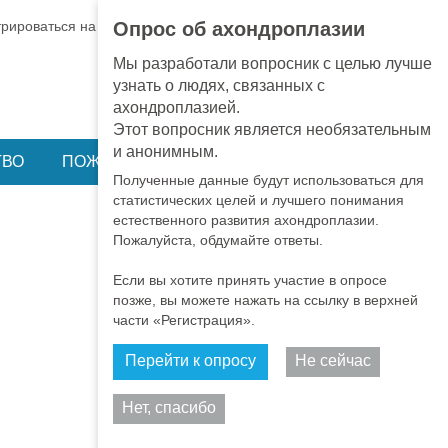
EN
•
PT
•
ES
•
RU
трироваться на BA
ВХОД
Опрос об ахондроплазии
Мы разработали вопросник с целью лучше
узнать о людях, связанных с
ахондроплазией.
Этот вопросник является необязательным
и анонимным.
ТВО
ПОЖЕРТВОВАНИЕ
Полученные данные будут использоваться для
статистических целей и лучшего понимания
естественного развития ахондроплазии.
Пожалуйста, обдумайте ответы.
Если вы хотите принять участие в опросе
позже, вы можете нажать на ссылку в верхней
части «Регистрация».
Перейти к опросу
Не сейчас
Поделиться
Нет, спасибо