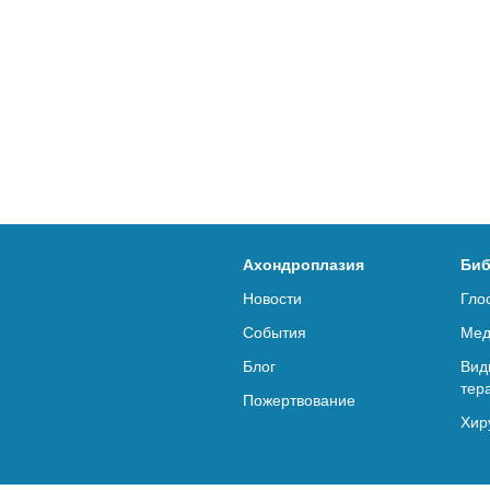
Ахондроплазия
Биб
Новости
Гло
События
Мед
Блог
Вид
тер
Пожертвование
Хир