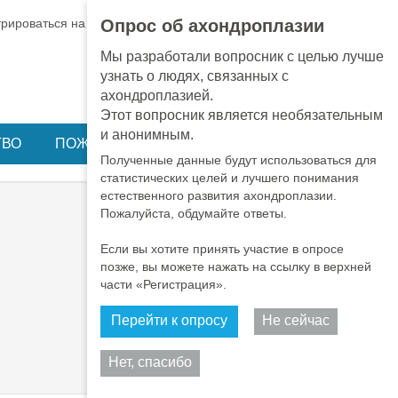
EN
•
PT
•
ES
•
RU
трироваться на BA
ВХОД
Опрос об ахондроплазии
Мы разработали вопросник с целью лучше
узнать о людях, связанных с
ахондроплазией.
Этот вопросник является необязательным
и анонимным.
ТВО
ПОЖЕРТВОВАНИЕ
Полученные данные будут использоваться для
статистических целей и лучшего понимания
естественного развития ахондроплазии.
Пожалуйста, обдумайте ответы.
Если вы хотите принять участие в опросе
позже, вы можете нажать на ссылку в верхней
части «Регистрация».
Перейти к опросу
Не сейчас
Поделиться
Нет, спасибо