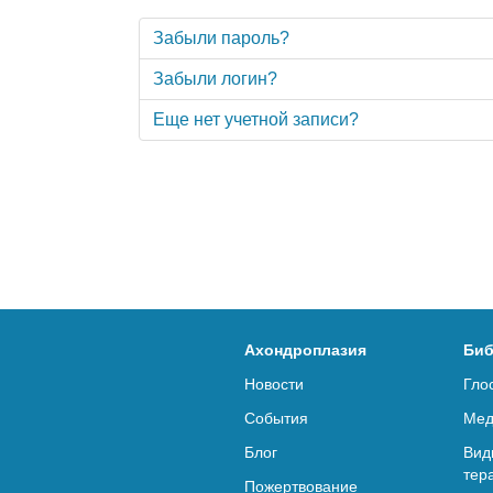
Забыли пароль?
Забыли логин?
Еще нет учетной записи?
Ахондроплазия
Биб
Новости
Гло
События
Мед
Блог
Вид
тер
Пожертвование