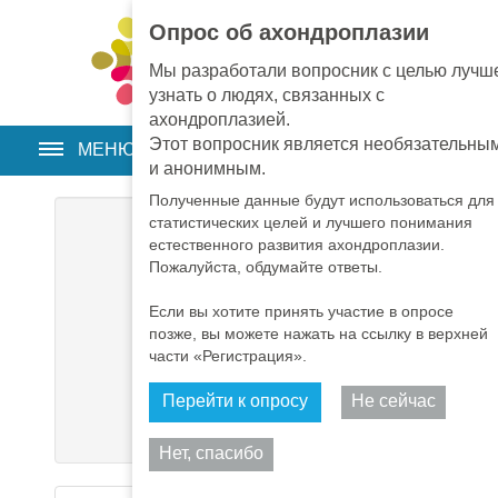
Опрос об ахондроплазии
EN
•
PT
•
ES
•
RU
Мы разработали вопросник с целью лучш
узнать о людях, связанных с
ахондроплазией.
Этот вопросник является необязательны
МЕНЮ
и анонимным.
Полученные данные будут использоваться для
статистических целей и лучшего понимания
Логин
*
естественного развития ахондроплазии.
Пожалуйста, обдумайте ответы.
Пароль
*
Если вы хотите принять участие в опросе
позже, вы можете нажать на ссылку в верхней
Запомнить меня
части «Регистрация».
Перейти к опросу
Не сейчас
Войти
Подели
Нет, спасибо