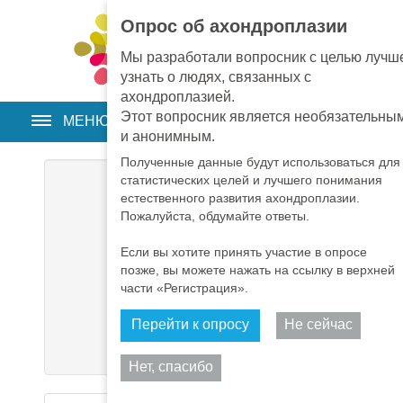
Опрос об ахондроплазии
EN
•
PT
•
ES
•
RU
Мы разработали вопросник с целью лучш
узнать о людях, связанных с
ахондроплазией.
Этот вопросник является необязательны
МЕНЮ
и анонимным.
Полученные данные будут использоваться для
статистических целей и лучшего понимания
Логин
*
естественного развития ахондроплазии.
Пожалуйста, обдумайте ответы.
Пароль
*
Если вы хотите принять участие в опросе
позже, вы можете нажать на ссылку в верхней
Запомнить меня
части «Регистрация».
Перейти к опросу
Не сейчас
Войти
Подели
Нет, спасибо