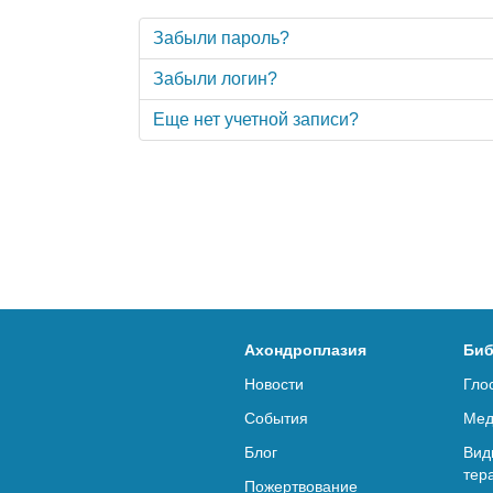
Забыли пароль?
Забыли логин?
Еще нет учетной записи?
Ахондроплазия
Биб
Новости
Гло
События
Мед
Блог
Вид
тер
Пожертвование