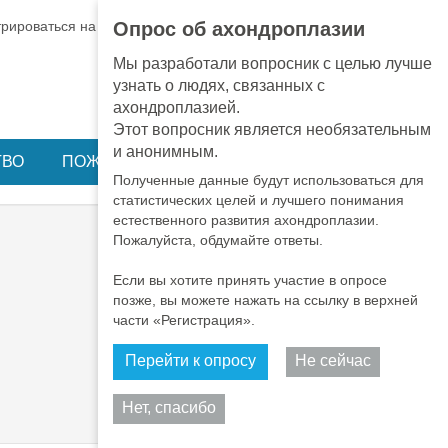
EN
•
PT
•
ES
•
RU
трироваться на BA
ВХОД
Опрос об ахондроплазии
Мы разработали вопросник с целью лучше
узнать о людях, связанных с
ахондроплазией.
Этот вопросник является необязательным
и анонимным.
ТВО
ПОЖЕРТВОВАНИЕ
Полученные данные будут использоваться для
статистических целей и лучшего понимания
естественного развития ахондроплазии.
Пожалуйста, обдумайте ответы.
Если вы хотите принять участие в опросе
позже, вы можете нажать на ссылку в верхней
части «Регистрация».
Перейти к опросу
Не сейчас
Поделиться
Нет, спасибо