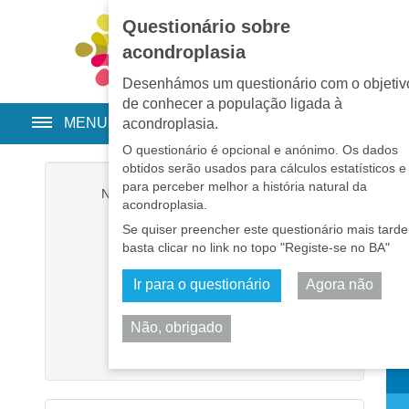
Questionário sobre
EN
•
PT
•
ES
•
RU
acondroplasia
Desenhámos um questionário com o objetiv
de conhecer a população ligada à
MENU
acondroplasia.
O questionário é opcional e anónimo. Os dados
obtidos serão usados para cálculos estatísticos e
para perceber melhor a história natural da
Nome de utilizador
*
acondroplasia.
Se quiser preencher este questionário mais tarde
Senha
*
basta clicar no link no topo "Registe-se no BA"
Ir para o questionário
Agora não
Memorizar-me
Não, obrigado
Iniciar sessão
Part