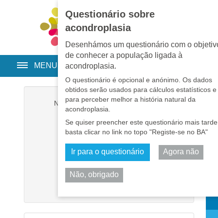
Questionário sobre
EN
•
PT
•
ES
•
RU
acondroplasia
Desenhámos um questionário com o objetiv
de conhecer a população ligada à
MENU
acondroplasia.
O questionário é opcional e anónimo. Os dados
obtidos serão usados para cálculos estatísticos e
para perceber melhor a história natural da
Nome de utilizador
*
acondroplasia.
Se quiser preencher este questionário mais tarde
Senha
*
basta clicar no link no topo "Registe-se no BA"
Ir para o questionário
Agora não
Memorizar-me
Não, obrigado
Iniciar sessão
Part