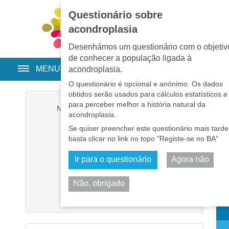
Questionário sobre
EN
•
PT
•
ES
•
RU
acondroplasia
Desenhámos um questionário com o objetiv
de conhecer a população ligada à
MENU
acondroplasia.
O questionário é opcional e anónimo. Os dados
obtidos serão usados para cálculos estatísticos e
para perceber melhor a história natural da
Nome de utilizador
*
acondroplasia.
Se quiser preencher este questionário mais tarde
Senha
*
basta clicar no link no topo "Registe-se no BA"
Ir para o questionário
Agora não
Memorizar-me
Não, obrigado
Iniciar sessão
Part