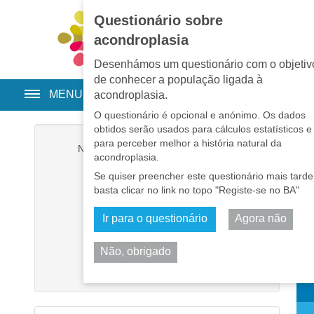
Questionário sobre
EN
•
PT
•
ES
•
RU
acondroplasia
Desenhámos um questionário com o objetiv
de conhecer a população ligada à
MENU
acondroplasia.
O questionário é opcional e anónimo. Os dados
obtidos serão usados para cálculos estatísticos e
para perceber melhor a história natural da
Nome de utilizador
*
acondroplasia.
Se quiser preencher este questionário mais tarde
Senha
*
basta clicar no link no topo "Registe-se no BA"
Ir para o questionário
Agora não
Memorizar-me
Não, obrigado
Iniciar sessão
Part