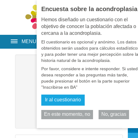
Encuesta sobre la acondroplasia
EN
•
PT
•
ES
•
RU
Hemos diseñado un cuestionario con el
objetivo de conocer la población afectada o
cercana a la acondroplasia.
MENU
El cuestionario es opcional y anónimo. Los datos
obtenidos serán usados para cálculos estadístico
y para poder tener una mejor percepción sobre l
historia natural de la acondroplasia.
Usuario
*
Por favor, considere e intente responder. Si usted
desea responder a las preguntas más tarde,
Contraseña
*
puede presionar el botón en la parte superior
"Inscribirse en BA"
Recuérdeme
Ir al cuestionario
Identificarse
En este momento, no
No, gracias
Comp