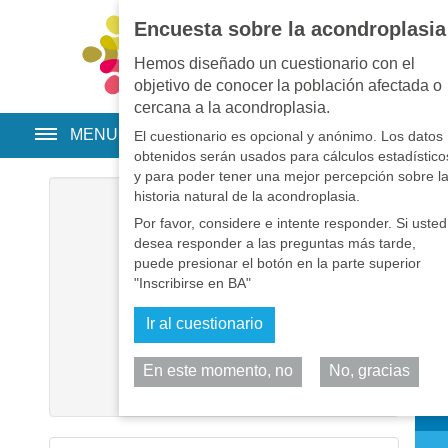
Encuesta sobre la acondroplasia
EN
•
PT
•
ES
•
RU
Hemos diseñado un cuestionario con el
objetivo de conocer la población afectada o
cercana a la acondroplasia.
MENU
El cuestionario es opcional y anónimo. Los datos
obtenidos serán usados para cálculos estadístico
y para poder tener una mejor percepción sobre l
historia natural de la acondroplasia.
Usuario
*
Por favor, considere e intente responder. Si usted
desea responder a las preguntas más tarde,
Contraseña
*
puede presionar el botón en la parte superior
"Inscribirse en BA"
Recuérdeme
Ir al cuestionario
Identificarse
En este momento, no
No, gracias
Comp