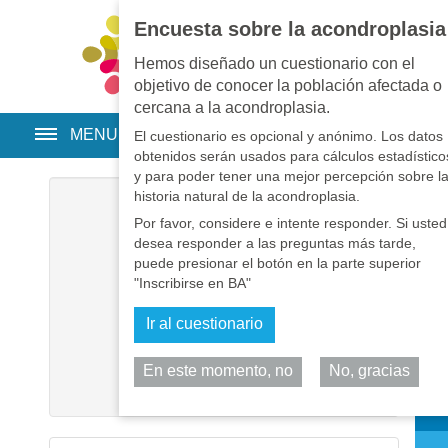
Encuesta sobre la acondroplasia
EN
•
PT
•
ES
•
RU
Hemos diseñado un cuestionario con el
objetivo de conocer la población afectada o
cercana a la acondroplasia.
MENU
El cuestionario es opcional y anónimo. Los datos
obtenidos serán usados para cálculos estadístico
y para poder tener una mejor percepción sobre l
historia natural de la acondroplasia.
Usuario
*
Por favor, considere e intente responder. Si usted
desea responder a las preguntas más tarde,
Contraseña
*
puede presionar el botón en la parte superior
"Inscribirse en BA"
Recuérdeme
Ir al cuestionario
Identificarse
En este momento, no
No, gracias
Comp