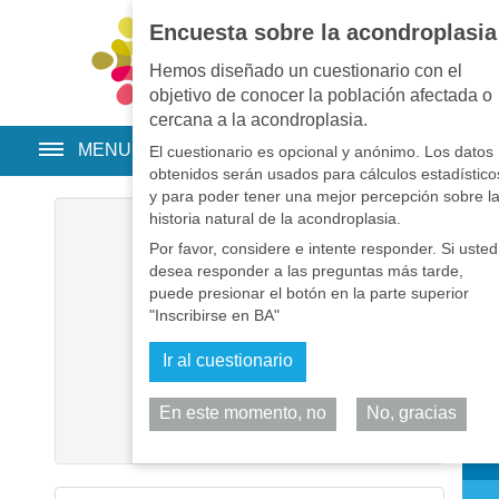
Encuesta sobre la acondroplasia
EN
•
PT
•
ES
•
RU
Hemos diseñado un cuestionario con el
objetivo de conocer la población afectada o
cercana a la acondroplasia.
MENU
El cuestionario es opcional y anónimo. Los datos
obtenidos serán usados para cálculos estadístico
y para poder tener una mejor percepción sobre l
historia natural de la acondroplasia.
Usuario
*
Por favor, considere e intente responder. Si usted
desea responder a las preguntas más tarde,
Contraseña
*
puede presionar el botón en la parte superior
"Inscribirse en BA"
Recuérdeme
Ir al cuestionario
Identificarse
En este momento, no
No, gracias
Comp